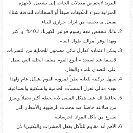
التبريد لانخفاض معدلات الحاجة إلى تشغيل الأجهزة
المنزلية سواء المكيفات صيفاً أو السخانات للتدفئة شتاءً
بفضل ما يحققه من اتزان حراري للبناء.
بذلك تنخفض معه رسوم فواتير الكهرباء لـ40% أو أكثر
وبهذا توفر أموالك طوال العام.
يمكن اعتماده كعازل مائي مضمون للحماية من التسربات
لاسيما عند استخدام أنوع الفوم مغلقة الخلية التي تعمل
على التصدي للماء والبخار.
يسهل تركيبه للغاية نظراً لمرونة الفوم بشكل عام ولهذا
نجده مثالي لعزل المنشآت الخدمية والسكنية والصناعية.
يحافظ لك على هيكل المبنى لأنه يجعله أكثر تحملاً ويعزز
من صلابته خاصةً ضد هجمات الرطوبة والأمطار التي
تسرع من تآكل المواد الخرسانية.
الأهم أنه مقاوم للتآكل بفعل الحشرات والبكتيريا لأن