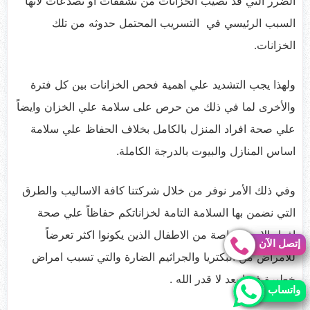
الضرر التي قد تصيب الخزانات من تشققات او تصدعات لأنها
السبب الرئيسي في التسريب المحتمل حدوثه من تلك
الخزانات.
ولهذا يجب التشديد علي اهمية فحص الخزانات بين كل فترة
والأخرى لما في ذلك من حرص على سلامة علي الخزان وايضاً
علي صحة افراد المنزل بالكامل بخلاف الحفاظ علي سلامة
اساس المنازل والبيوت بالدرجة الكاملة.
وفي ذلك الأمر نوفر من خلال شركتنا كافة الاساليب والطرق
التي نضمن بها السلامة التامة لخزاناتكم حفاظاً علي صحة
افراد الاسرة خاصة من الاطفال الذين يكونوا اكثر تعرضاً
إتصل الآن
إتصل الآن
للأمراض من البكتريا والجراثيم الضارة والتي تسبب امراض
خطيرة فيما بعد لا قدر الله .
واتساب
واتساب