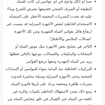
صدأ أو تآكل واضح في أي مواسير إن كانت للمياه
النظيفة أو الصرف الصحي فجميعها معرض للشرخ وبناءً
عليه قد تحدث التسربات المخفية الأخطر على المنشأة.
الاستخدام الخاطئ لبعض الأجهزة المنزلية قد يتسبب في
ارتفاع هائل بفواتير المياه الشهرية ومن تلك الأجهزة
“غسالات الملابس والأطباق”.
التأخر في تصليح بعض الأجهزة مثل موتور المياه أو
السخانات والمكيفات والغسالات بنوعيها بالتالي تعطلها
يزيد من المياه المهدرة ومعها ترتفع الفواتير.
التركيبات الخاطئة منذ البداية سواء للمواسير أو الإمدادات
الصحية وحتى الأجهزة المنزلية وسيلة مباشرة لحدوث
تسربات ظاهرة ومخفية يزداد على إثرها فاتورة المياه.
ومع ذلك مجرد الاستهلاك الخاطئ بكميات وافرة غير
نافعة من المياه عبر الإهمال في غلق محابس المياه من